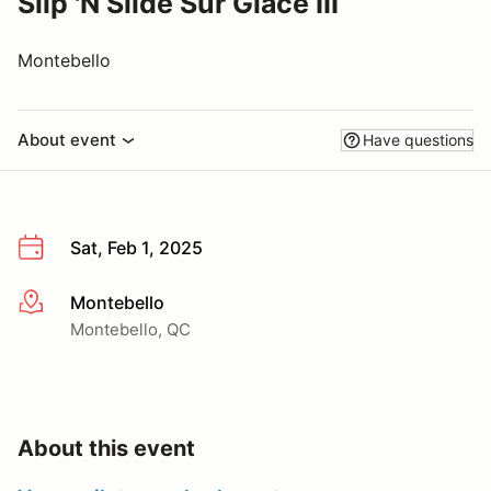
Slip 'N Slide Sur Glace III
Montebello
About event
Have questions
Sat, Feb 1, 2025
Montebello
More info
Montebello, QC
About this event